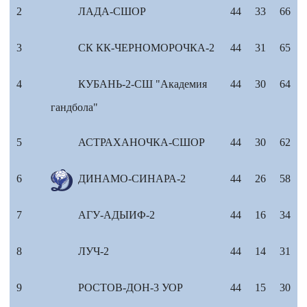
2
ЛАДА-СШОР
44
33
66
3
СК КК-ЧЕРНОМОРОЧКА-2
44
31
65
4
КУБАНЬ-2-СШ "Академия
44
30
64
гандбола"
5
АСТРАХАНОЧКА-СШОР
44
30
62
6
ДИНАМО-СИНАРА-2
44
26
58
7
АГУ-АДЫИФ-2
44
16
34
8
ЛУЧ-2
44
14
31
9
РОСТОВ-ДОН-3 УОР
44
15
30