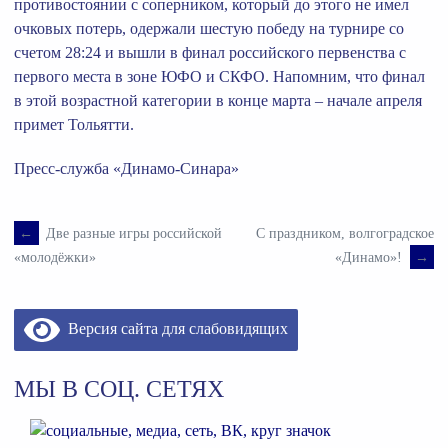
противостоянии с соперником, который до этого не имел
очковых потерь, одержали шестую победу на турнире со
счетом 28:24 и вышли в финал российского первенства с
первого места в зоне ЮФО и СКФО. Напомним, что финал
в этой возрастной категории в конце марта – начале апреля
примет Тольятти.
Пресс-служба «Динамо-Синара»
←
Две разные игры российской
С праздником, волгоградское
Навигация
«Динамо»!
→
«молодёжки»
по
Версия сайта для слабовидящих
записям
МЫ В СОЦ. СЕТЯХ