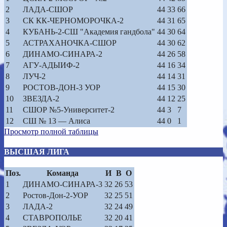
2
ЛАДА-СШОР
44
33
66
3
СК КК-ЧЕРНОМОРОЧКА-2
44
31
65
4
КУБАНЬ-2-СШ "Академия гандбола"
44
30
64
5
АСТРАХАНОЧКА-СШОР
44
30
62
6
ДИНАМО-СИНАРА-2
44
26
58
7
АГУ-АДЫИФ-2
44
16
34
8
ЛУЧ-2
44
14
31
9
РОСТОВ-ДОН-3 УОР
44
15
30
10
ЗВЕЗДА-2
44
12
25
11
СШОР №5-Университет-2
44
3
7
12
СШ № 13 — Алиса
44
0
1
Просмотр полной таблицы
ВЫСШАЯ ЛИГА
Поз.
Команда
И
В
О
1
ДИНАМО-СИНАРА-3
32
26
53
2
Ростов-Дон-2-УОР
32
25
51
3
ЛАДА-2
32
24
49
4
СТАВРОПОЛЬЕ
32
20
41