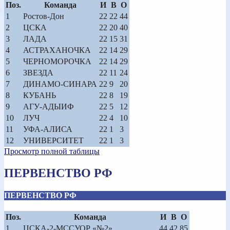
Поз.
Команда
И
В
О
1
Ростов-Дон
22
22
44
2
ЦСКА
22
20
40
3
ЛАДА
22
15
31
4
АСТРАХАНОЧКА
22
14
29
5
ЧЕРНОМОРОЧКА
22
14
29
6
ЗВЕЗДА
22
11
24
7
ДИНАМО-СИНАРА
22
9
20
8
КУБАНЬ
22
8
19
9
АГУ-АДЫИФ
22
5
12
10
ЛУЧ
22
4
10
11
УФА-АЛИСА
22
1
3
12
УНИВЕРСИТЕТ
22
1
3
Просмотр полной таблицы
ПЕРВЕНСТВО РФ
ПЕРВЕНСТВО РФ
Поз.
Команда
И
В
О
1
ЦСКА-2-МССУОР «№2»
44
42
85