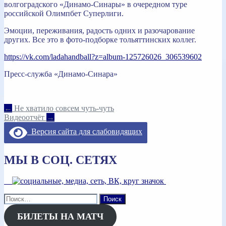
волгоградского «Динамо-Синары» в очередном туре
российской Олимпбет Суперлиги.
Эмоции, переживания, радость одних и разочарование
других. Все это в фото-подборке тольяттинских коллег.
https://vk.com/ladahandball?z=album-125726026_306539602
Пресс-служба «Динамо-Синара»
Навигация
←
Не хватило совсем чуть-чуть
Видеоотчёт
→
по
Версия сайта для слабовидящих
записям
МЫ В СОЦ. СЕТЯХ
Найти:
БИЛЕТЫ НА МАТЧ