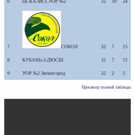
6
ЦСКА-МССУОР №2
32
10
24
7
СОКОЛ
32
7
15
8
КУБАНЬ-3-ДЮСШ
32
7
15
9
УОР №2 Звенигород
32
2
5
Просмотр полной таблицы