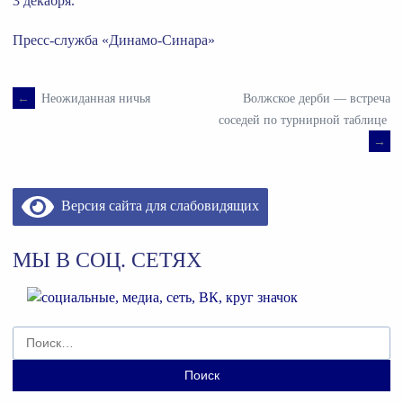
3 декабря.
Пресс-служба «Динамо-Синара»
←
Неожиданная ничья
Волжское дерби — встреча
Навигация
соседей по турнирной таблице
→
по
записям
Версия сайта для слабовидящих
МЫ В СОЦ. СЕТЯХ
Найти: