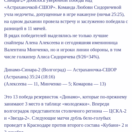
Синара-2» добилось уверенной победы над
«Астраханочкой-СШОР». Команда Любови Сидоричевой
учла недочеты, допущенные в игре накануне (ничья 25:25),
на одном дыхании провела встречу и заслуженно победила с
разницей в 11 мячей.
В рядах победителей выделялись не только лучшие
снайперы Алена Алексеева и сегодняшняя именинница
Валентина Минченко, но и игроки линии обороны, в том
числе голкипер Алиса Сидоричева (9/26=34%).
Динамо-Синара-2 (Волгоград) — Астраханочка-СШОР
(Астрахань) 35:24 (18:16)
(Алексеева — 11, Минченко — 5; Комарова — 13)
Это 13 победа резервисток «Динамо», которые по-прежнему
занимают 3 место в таблице «молодежки». Впереди
волгоградок представители столичного региона — ЦСКА-2
и «Звезда-2». Следующие матчи дубль бело-голубых
проведет в Краснодаре против второго состава «Кубани» 2 и