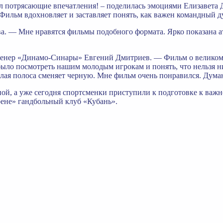
потрясающие впечатления! – поделилась эмоциями Елизавета Дуд
 Фильм вдохновляет и заставляет понять, как важен командный 
а. — Мне нравятся фильмы подобного формата. Ярко показана а
енер «Динамо-Синары» Евгений Дмитриев. — Фильм о великом че
ыло посмотреть нашим молодым игрокам и понять, что нельзя ник
елая полоса сменяет черную. Мне фильм очень понравился. Дума
й, а уже сегодня спортсменки приступили к подготовке к важн
ене» гандбольный клуб «Кубань».