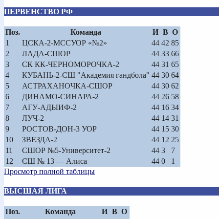
ПЕРВЕНСТВО РФ
Поз.
Команда
И
В
О
1
ЦСКА-2-МССУОР «№2»
44
42
85
2
ЛАДА-СШОР
44
33
66
3
СК КК-ЧЕРНОМОРОЧКА-2
44
31
65
4
КУБАНЬ-2-СШ "Академия гандбола"
44
30
64
5
АСТРАХАНОЧКА-СШОР
44
30
62
6
ДИНАМО-СИНАРА-2
44
26
58
7
АГУ-АДЫИФ-2
44
16
34
8
ЛУЧ-2
44
14
31
9
РОСТОВ-ДОН-3 УОР
44
15
30
10
ЗВЕЗДА-2
44
12
25
11
СШОР №5-Университет-2
44
3
7
12
СШ № 13 — Алиса
44
0
1
Просмотр полной таблицы
ВЫСШАЯ ЛИГА
Поз.
Команда
И
В
О