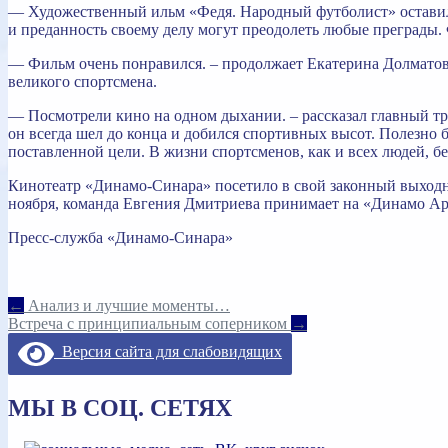
— Художественный ильм «Федя. Народный футболист» оставил 
и преданность своему делу могут преодолеть любые преграды.
— Фильм очень понравился. – продолжает Екатерина Долматов
великого спортсмена.
— Посмотрели кино на одном дыхании. – рассказал главный тр
он всегда шел до конца и добился спортивных высот. Полезно б
поставленной цели. В жизни спортсменов, как и всех людей, б
Кинотеатр «Динамо-Синара» посетило в свой законный выходно
ноября, команда Евгения Дмитриева принимает на «Динамо Ар
Пресс-служба «Динамо-Синара»
Навигация
←
Анализ и лучшие моменты…
Встреча с принципиальным соперником
→
по
Версия сайта для слабовидящих
записям
МЫ В СОЦ. СЕТЯХ