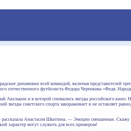
адские динамовки всей командой, включая представителей трене
кого отечественного футболиста Федора Черенкова «Федя. Наро
лай Акелькин и в которой снимались звезды российского кино: 
дений звезды советского спорта завораживает и не оставляет р
– рассказала Анастасия Шкитина. — Эмоции смешанные. Скажу ч
йкий характер могут служить для всех примером!