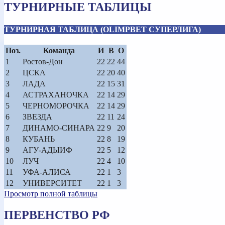
ТУРНИРНЫЕ ТАБЛИЦЫ
ТУРНИРНАЯ ТАБЛИЦА (OLIMPBET СУПЕРЛИГА)
Поз.
Команда
И
В
О
1
Ростов-Дон
22
22
44
2
ЦСКА
22
20
40
3
ЛАДА
22
15
31
4
АСТРАХАНОЧКА
22
14
29
5
ЧЕРНОМОРОЧКА
22
14
29
6
ЗВЕЗДА
22
11
24
7
ДИНАМО-СИНАРА
22
9
20
8
КУБАНЬ
22
8
19
9
АГУ-АДЫИФ
22
5
12
10
ЛУЧ
22
4
10
11
УФА-АЛИСА
22
1
3
12
УНИВЕРСИТЕТ
22
1
3
Просмотр полной таблицы
ПЕРВЕНСТВО РФ