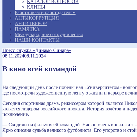
КАТАЛОГ ВОПРОСОВ
КЛИПЫ
Работникам и работодателям
АНТИКОРРУПЦИЯ
АНТИТЕРРОР
ПАМЯТКА
Международное сотрудничество
НАШИ КОНТАКТЫ
Пресс-служба «Динамо-Синара»
08.11.2024
08.11.2024
В кино всей командой
На следующий день после победы над «Университетом» волгогр
где посмотрели художественную ленту о жизни и карьере вели
Сегодня спортивная драма, режиссером которой является Нико
является лидером российского проката. История взлётов и па
исключение.
— Сходили на фильм всей командой. Нас он очень впечатлил. 
Ярко описана судьба великого футболиста. Его упорство и сто