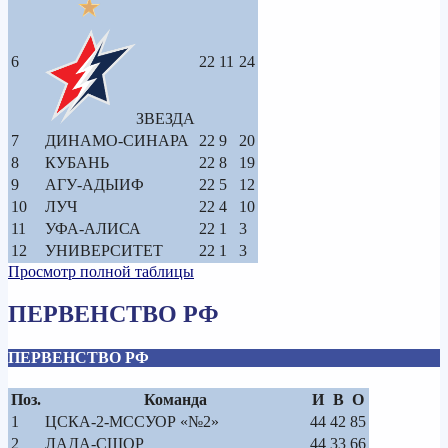
6
22
11
24
ЗВЕЗДА
7
ДИНАМО-СИНАРА
22
9
20
8
КУБАНЬ
22
8
19
9
АГУ-АДЫИФ
22
5
12
10
ЛУЧ
22
4
10
11
УФА-АЛИСА
22
1
3
12
УНИВЕРСИТЕТ
22
1
3
Просмотр полной таблицы
ПЕРВЕНСТВО РФ
ПЕРВЕНСТВО РФ
Поз.
Команда
И
В
О
1
ЦСКА-2-МССУОР «№2»
44
42
85
2
ЛАДА-СШОР
44
33
66