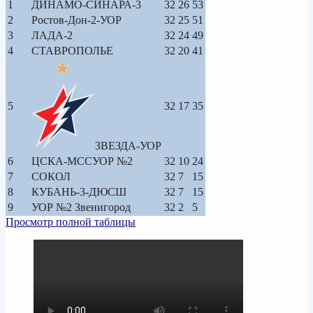
1
ДИНАМО-СИНАРА-3
32
26
53
2
Ростов-Дон-2-УОР
32
25
51
3
ЛАДА-2
32
24
49
4
СТАВРОПОЛЬЕ
32
20
41
5
32
17
35
ЗВЕЗДА-УОР
6
ЦСКА-МССУОР №2
32
10
24
7
СОКОЛ
32
7
15
8
КУБАНЬ-3-ДЮСШ
32
7
15
9
УОР №2 Звенигород
32
2
5
Просмотр полной таблицы