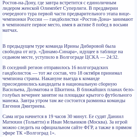
Ростов-на-Дону, где завтра встретится с единоличным
лидером женской Олимпбет Суперлиги. В преддверии
очередного тура первой части предварительного этапа вице-
чемпионки России — гандболистки «Ростов-Дона» занимают
в чемпионате первое место, имея в активе 8 побед в восьми
матчах.
В предыдущем туре команда Ирины Дибировой была
свободна от игр. «Динамо-Синара», идущее в таблице на
седьмом месте, уступило в Волгограде ЦСКА — 24:32.
В соседний регион отправилось 16 волгоградских
гандболисток — тот же состав, что 18 октября принимал
чемпиона страны. Накануне выезда к команде
присоединились кандидаты в национальную сборную
Васильева, Долматова и Шкитина. В ближайших планах бело-
голубых вечернее занятие на площадке крытого футбольного
манежа. Завтра утром там же состоится разминка команды
Евгения Дмитриева.
Сама игра начнется в 19 часов 30 минут. Ее судят Даниил
Матюхин (Тольятти) и Иван Мельников (Москва). За игрой
можно следить на официальном сайте ФГР, а также в прямом
эфире ТК «Волгоград 1».