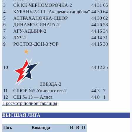
3
СК КК-ЧЕРНОМОРОЧКА-2
44
31
65
4
КУБАНЬ-2-СШ "Академия гандбола"
44
30
64
5
АСТРАХАНОЧКА-СШОР
44
30
62
6
ДИНАМО-СИНАРА-2
44
26
58
7
АГУ-АДЫИФ-2
44
16
34
8
ЛУЧ-2
44
14
31
9
РОСТОВ-ДОН-3 УОР
44
15
30
10
44
12
25
ЗВЕЗДА-2
11
СШОР №5-Университет-2
44
3
7
12
СШ № 13 — Алиса
44
0
1
Просмотр полной таблицы
ВЫСШАЯ ЛИГА
Поз.
Команда
И
В
О