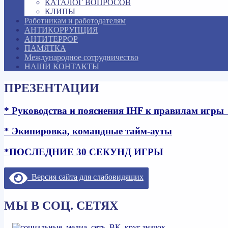
КАТАЛОГ ВОПРОСОВ
КЛИПЫ
Работникам и работодателям
АНТИКОРРУПЦИЯ
АНТИТЕРРОР
ПАМЯТКА
Международное сотрудничество
НАШИ КОНТАКТЫ
ПРЕЗЕНТАЦИИ
* Руководства и пояснения IHF к правилам игры
* Экипировка, командные тайм-ауты
*ПОСЛЕДНИЕ 30 СЕКУНД ИГРЫ
Версия сайта для слабовидящих
МЫ В СОЦ. СЕТЯХ