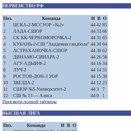
ПЕРВЕНСТВО РФ
Поз.
Команда
И
В
О
1
ЦСКА-2-МССУОР «№2»
44
42
85
2
ЛАДА-СШОР
44
33
66
3
СК КК-ЧЕРНОМОРОЧКА-2
44
31
65
4
КУБАНЬ-2-СШ "Академия гандбола"
44
30
64
5
АСТРАХАНОЧКА-СШОР
44
30
62
6
ДИНАМО-СИНАРА-2
44
26
58
7
АГУ-АДЫИФ-2
44
16
34
8
ЛУЧ-2
44
14
31
9
РОСТОВ-ДОН-3 УОР
44
15
30
10
ЗВЕЗДА-2
44
12
25
11
СШОР №5-Университет-2
44
3
7
12
СШ № 13 — Алиса
44
0
1
Просмотр полной таблицы
ВЫСШАЯ ЛИГА
Поз.
Команда
И
В
О