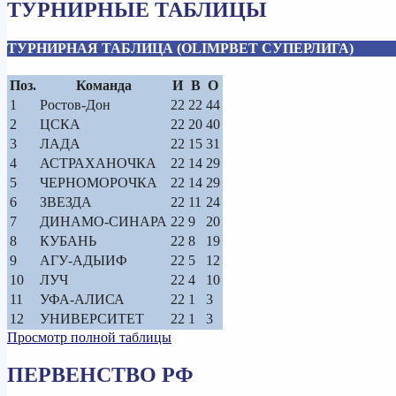
ТУРНИРНЫЕ ТАБЛИЦЫ
ТУРНИРНАЯ ТАБЛИЦА (OLIMPBET СУПЕРЛИГА)
Поз.
Команда
И
В
О
1
Ростов-Дон
22
22
44
2
ЦСКА
22
20
40
3
ЛАДА
22
15
31
4
АСТРАХАНОЧКА
22
14
29
5
ЧЕРНОМОРОЧКА
22
14
29
6
ЗВЕЗДА
22
11
24
7
ДИНАМО-СИНАРА
22
9
20
8
КУБАНЬ
22
8
19
9
АГУ-АДЫИФ
22
5
12
10
ЛУЧ
22
4
10
11
УФА-АЛИСА
22
1
3
12
УНИВЕРСИТЕТ
22
1
3
Просмотр полной таблицы
ПЕРВЕНСТВО РФ