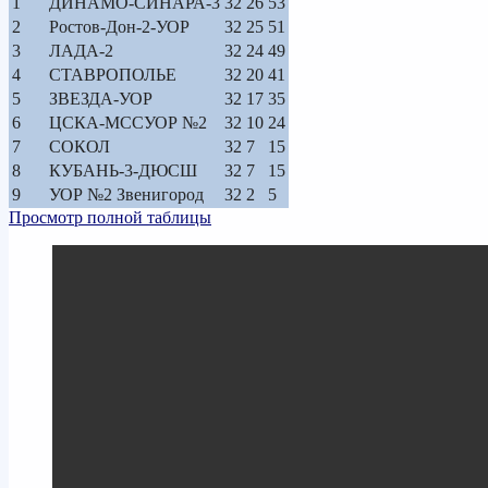
1
ДИНАМО-СИНАРА-3
32
26
53
2
Ростов-Дон-2-УОР
32
25
51
3
ЛАДА-2
32
24
49
4
СТАВРОПОЛЬЕ
32
20
41
5
ЗВЕЗДА-УОР
32
17
35
6
ЦСКА-МССУОР №2
32
10
24
7
СОКОЛ
32
7
15
8
КУБАНЬ-3-ДЮСШ
32
7
15
9
УОР №2 Звенигород
32
2
5
Просмотр полной таблицы