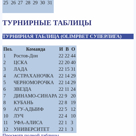
25
26
27
28
29
30
31
ТУРНИРНЫЕ ТАБЛИЦЫ
ТУРНИРНАЯ ТАБЛИЦА (OLIMPBET СУПЕРЛИГА)
Поз.
Команда
И
В
О
1
Ростов-Дон
22
22
44
2
ЦСКА
22
20
40
3
ЛАДА
22
15
31
4
АСТРАХАНОЧКА
22
14
29
5
ЧЕРНОМОРОЧКА
22
14
29
6
ЗВЕЗДА
22
11
24
7
ДИНАМО-СИНАРА
22
9
20
8
КУБАНЬ
22
8
19
9
АГУ-АДЫИФ
22
5
12
10
ЛУЧ
22
4
10
11
УФА-АЛИСА
22
1
3
12
УНИВЕРСИТЕТ
22
1
3
Просмотр полной таблицы