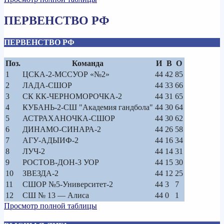
ПЕРВЕНСТВО РФ
ПЕРВЕНСТВО РФ
Поз.
Команда
И
В
О
1
ЦСКА-2-МССУОР «№2»
44
42
85
2
ЛАДА-СШОР
44
33
66
3
СК КК-ЧЕРНОМОРОЧКА-2
44
31
65
4
КУБАНЬ-2-СШ "Академия гандбола"
44
30
64
5
АСТРАХАНОЧКА-СШОР
44
30
62
6
ДИНАМО-СИНАРА-2
44
26
58
7
АГУ-АДЫИФ-2
44
16
34
8
ЛУЧ-2
44
14
31
9
РОСТОВ-ДОН-3 УОР
44
15
30
10
ЗВЕЗДА-2
44
12
25
11
СШОР №5-Университет-2
44
3
7
12
СШ № 13 — Алиса
44
0
1
Просмотр полной таблицы