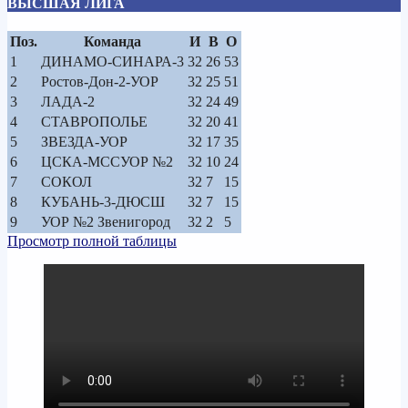
ВЫСШАЯ ЛИГА
Поз.
Команда
И
В
О
1
ДИНАМО-СИНАРА-3
32
26
53
2
Ростов-Дон-2-УОР
32
25
51
3
ЛАДА-2
32
24
49
4
СТАВРОПОЛЬЕ
32
20
41
5
ЗВЕЗДА-УОР
32
17
35
6
ЦСКА-МССУОР №2
32
10
24
7
СОКОЛ
32
7
15
8
КУБАНЬ-3-ДЮСШ
32
7
15
9
УОР №2 Звенигород
32
2
5
Просмотр полной таблицы