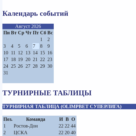
Календарь событий
Август 2026
Пн
Вт
Ср
Чт
Пт
Сб
Вс
1
2
3
4
5
6
7
8
9
10
11
12
13
14
15
16
17
18
19
20
21
22
23
24
25
26
27
28
29
30
31
ТУРНИРНЫЕ ТАБЛИЦЫ
ТУРНИРНАЯ ТАБЛИЦА (OLIMPBET СУПЕРЛИГА)
Поз.
Команда
И
В
О
1
Ростов-Дон
22
22
44
2
ЦСКА
22
20
40