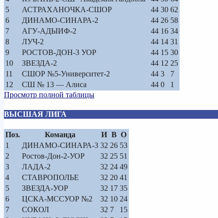
5
АСТРАХАНОЧКА-СШОР
44
30
62
6
ДИНАМО-СИНАРА-2
44
26
58
7
АГУ-АДЫИФ-2
44
16
34
8
ЛУЧ-2
44
14
31
9
РОСТОВ-ДОН-3 УОР
44
15
30
10
ЗВЕЗДА-2
44
12
25
11
СШОР №5-Университет-2
44
3
7
12
СШ № 13 — Алиса
44
0
1
Просмотр полной таблицы
ВЫСШАЯ ЛИГА
Поз.
Команда
И
В
О
1
ДИНАМО-СИНАРА-3
32
26
53
2
Ростов-Дон-2-УОР
32
25
51
3
ЛАДА-2
32
24
49
4
СТАВРОПОЛЬЕ
32
20
41
5
ЗВЕЗДА-УОР
32
17
35
6
ЦСКА-МССУОР №2
32
10
24
7
СОКОЛ
32
7
15