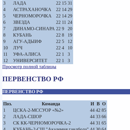
3
ЛАДА
22
15
31
4
АСТРАХАНОЧКА
22
14
29
5
ЧЕРНОМОРОЧКА
22
14
29
6
ЗВЕЗДА
22
11
24
7
ДИНАМО-СИНАРА
22
9
20
8
КУБАНЬ
22
8
19
9
АГУ-АДЫИФ
22
5
12
10
ЛУЧ
22
4
10
11
УФА-АЛИСА
22
1
3
12
УНИВЕРСИТЕТ
22
1
3
Просмотр полной таблицы
ПЕРВЕНСТВО РФ
ПЕРВЕНСТВО РФ
Поз.
Команда
И
В
О
1
ЦСКА-2-МССУОР «№2»
44
42
85
2
ЛАДА-СШОР
44
33
66
3
СК КК-ЧЕРНОМОРОЧКА-2
44
31
65
4
КУБАНЬ-2-СШ "Академия гандбола"
44
30
64