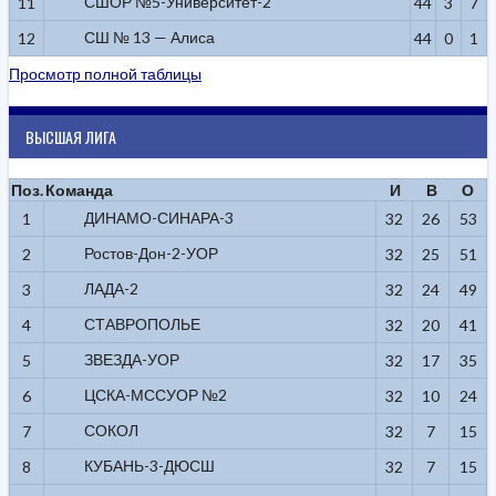
СШОР №5-Университет-2
11
44
3
7
СШ № 13 — Алиса
12
44
0
1
Просмотр полной таблицы
ВЫСШАЯ ЛИГА
Поз.
Команда
И
В
О
ДИНАМО-СИНАРА-3
1
32
26
53
Ростов-Дон-2-УОР
2
32
25
51
ЛАДА-2
3
32
24
49
СТАВРОПОЛЬЕ
4
32
20
41
ЗВЕЗДА-УОР
5
32
17
35
ЦСКА-МССУОР №2
6
32
10
24
СОКОЛ
7
32
7
15
КУБАНЬ-3-ДЮСШ
8
32
7
15