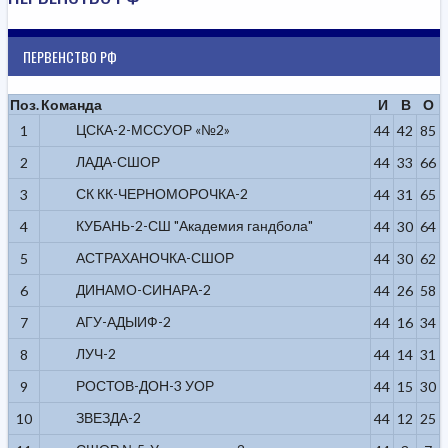
ПЕРВЕНСТВО РФ
Поз.
Команда
И
В
О
ЦСКА-2-МССУОР «№2»
1
44
42
85
ЛАДА-СШОР
2
44
33
66
СК КК-ЧЕРНОМОРОЧКА-2
3
44
31
65
КУБАНЬ-2-СШ "Академия гандбола"
4
44
30
64
АСТРАХАНОЧКА-СШОР
5
44
30
62
ДИНАМО-СИНАРА-2
6
44
26
58
АГУ-АДЫИФ-2
7
44
16
34
ЛУЧ-2
8
44
14
31
РОСТОВ-ДОН-3 УОР
9
44
15
30
ЗВЕЗДА-2
10
44
12
25